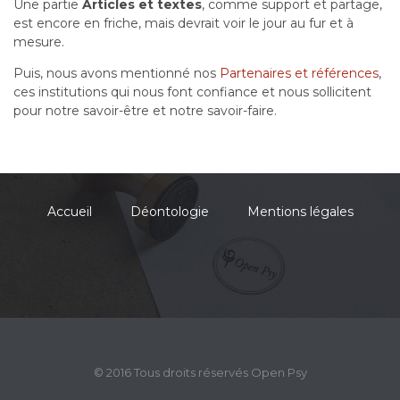
Une partie
Articles et textes
, comme support et partage,
est encore en friche, mais devrait voir le jour au fur et à
mesure.
Puis, nous avons mentionné nos
Partenaires et références
,
ces institutions qui nous font confiance et nous sollicitent
pour notre savoir-être et notre savoir-faire.
Accueil
Déontologie
Mentions légales
© 2016 Tous droits réservés Open Psy