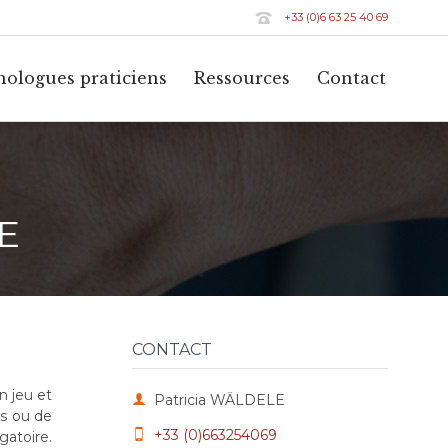

+33 (0)6 63 25 40 69
Skip
hologues praticiens
Ressources
Contact
to
conten
E
CONTACT
n jeu et

Patricia WÄLDELE
rs ou de
+33 (0)663254069

gatoire.