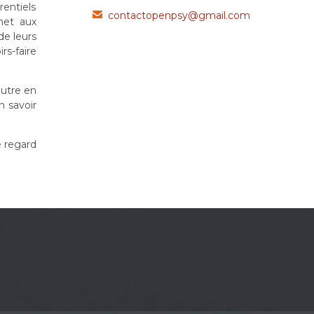
rentiels
contactopenpsy@gmail.com

met aux
de leurs
rs-faire
autre en
n savoir
e regard